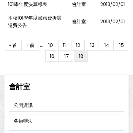
101學年度決算報表
會計室
2013/02/01
本校101學年度書籍費折讓
會計室
2013/02/01
退費公告
First
« 首
Previous
‹ 前
…
Page
10
Page
11
Page
12
Page
13
Page
14
Page
15
Pagination
page
page
Page
16
Page
17
目
18
前
頁
面
會計室
公開資訊
各類辦法