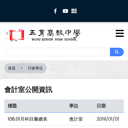
移
至
主
內
容
Search
Search
首頁
行政單位
導
航
連
會計室公開資訊
結
標題
單位
日期
108.01月科目彙總表
會計室
2019/01/01