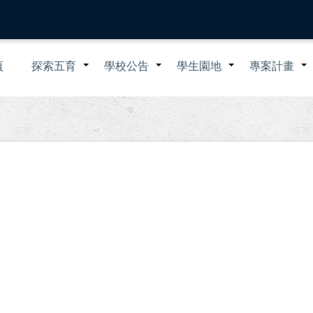
n
頁
探索五育
學校公告
學生園地
專案計畫
+
+
+
igation