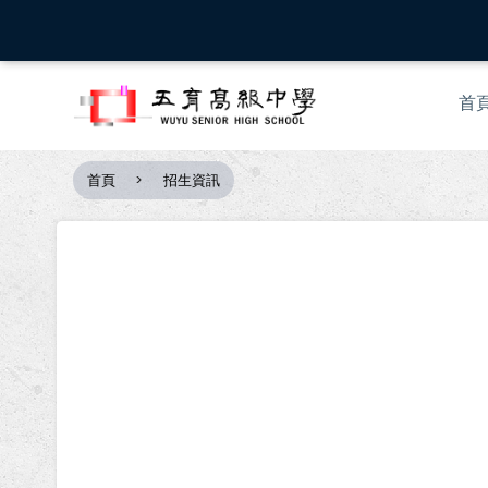
移
至
主
Mai
內
首
nav
容
首頁
招生資訊
導
航
連
結