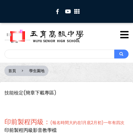
移
至
主
內
容
Search
Search
首頁
學生園地
導
航
連
技能檢定
(簡章下載專區
)
結
印前製程丙級：
(報名時間大約在1月底2月初)一年有四次
印前製程丙級影音教學檔