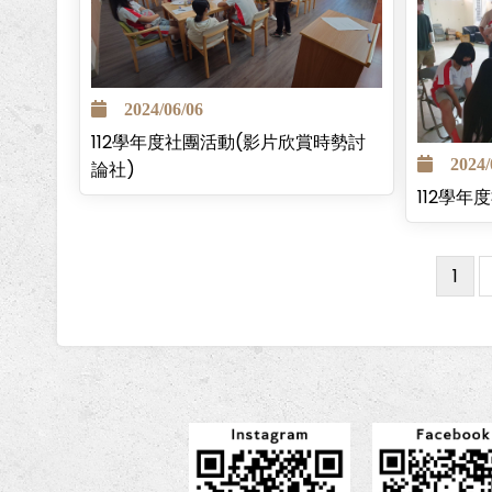
2024/06/06
112學年度社團活動(影片欣賞時勢討
2024/0
論社)
112學年
目
1
Pagination
前
頁
面