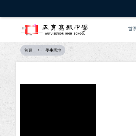
移
至
主
Mai
內
首
nav
容
首頁
學生園地
導
航
連
結