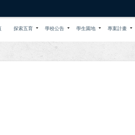
n
頁
探索五育
學校公告
學生園地
專案計畫
+
+
+
igation