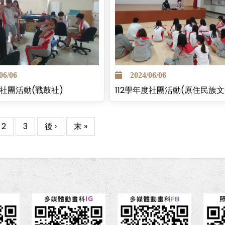
6/06
2024/06/06
度社團活動(戰鼓社)
112學年度社團活動(原住民族文
Page
2
Page
3
下
後 ›
Last
末 »
一
page
頁