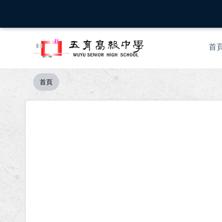
移
至
主
Mai
內
首
nav
容
首頁
導
航
連
結