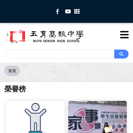
移
至
主
內
容
Search
Search
首頁
導
航
連
榮譽榜
結