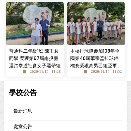
普通科二年級1班 陳正君
本校排球隊參加108年全
同學 榮獲第67屆南投縣
國第40屆華宗盃排球錦
運跆拳道社會女子黑帶組
標賽榮獲高男乙組亞軍、
第三名、全國總統盃選拔
2020/11/15 - 11:28
第67屆南投縣運動會高
2020/11/15 - 11:52
第一名
男排球冠軍
學校公告
最新消息
處室公告