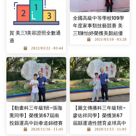
全國高級中等學校109學
年度家事類技藝競賽 美
賀 美三1美容證照全數通
三1陳怡婷榮獲美顏組優
過
勝
2021/03/10 - 03:28
2022/03/22 - 03:44
【動畫科三年級1班-張珈
【圖文傳播科三年級1班-
熏同學】榮獲第67屆南
廖佑祥同學】榮獲第67
投縣運高中跆拳道錦標賽
屆縣運適性體育桌球高中
第二名
2020/11/16 - 11:45
組冠軍
2020/11/15 - 11:05