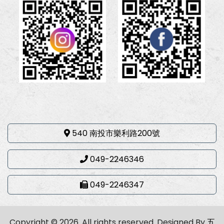
540 南投市樂利路200號
049-2246346
049-2246347
Copyright © 2026. All rights reserved.
Designed By
五