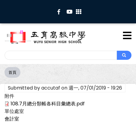
移
至
主
內
容
Search
Search
首頁
導
航
Submitted by
accutaf
on
週一, 07/01/2019 - 19:26
連
結
附件
108.7月總分類帳各科目彙總表.pdf
單位處室
會計室