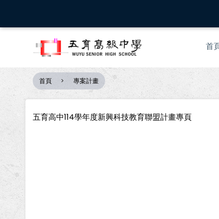
移
至
主
Mai
內
首
nav
容
首頁
專案計畫
導
航
連
五育高中114學年度新興科技教育聯盟計畫專頁
結