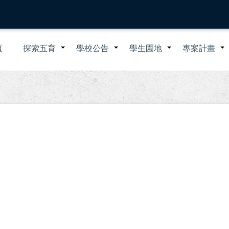
n
頁
探索五育
學校公告
學生園地
專案計畫
+
+
+
igation