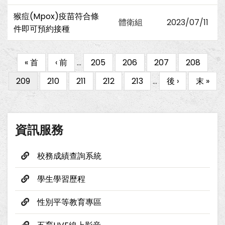
猴痘(Mpox)疫苗符合條
體衛組
2023/07/11
件即可預約接種
First
« 首
Previous
‹ 前
…
Page
205
Page
206
Page
207
Page
208
Pagination
page
page
目
209
Page
210
Page
211
Page
212
Page
213
…
下
後 ›
Last
末 »
前
一
page
頁
頁
面
資訊服務
校務成績查詢系統
學生學習歷程
性別平等教育專區