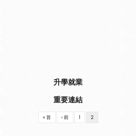
升學就業
重要連結
First
« 首
Previous
‹ 前
Page
1
目
2
Pagination
page
page
前
頁