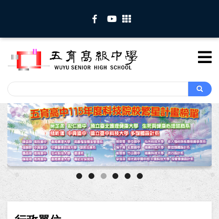
移
至
主
內
容
Search
Search