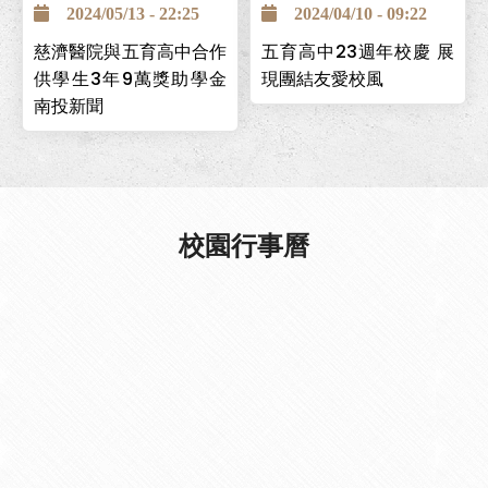
2024/05/13 - 22:25
2024/04/10 - 09:22
學生能安心求學，並保障畢
慈濟醫院與五育高中合作
五育高中23週年校慶 展
業後有穩定工作，與台中慈
供學生3年9萬獎助學金
現團結友愛校風
濟醫院簽署「攜手高昇獎助
南投新聞
學金」計畫，提供學生高中
在校期間3年9萬元，且畢業
後可至台中慈濟醫院工作。
校園行事曆