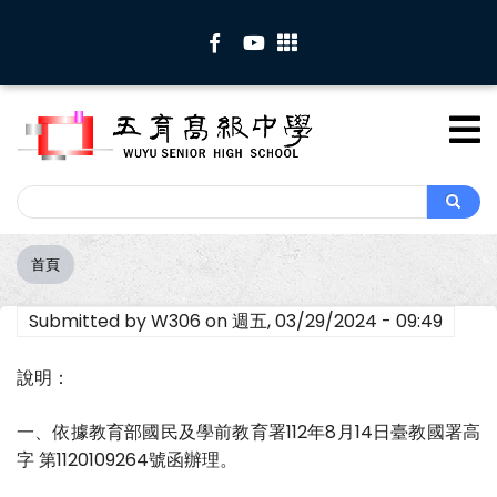
移
至
主
內
容
Search
Search
首頁
導
航
Submitted by
W306
on
週五, 03/29/2024 - 09:49
連
結
說明：
一、依據教育部國民及學前教育署112年8月14日臺教國署高
字 第1120109264號函辦理。