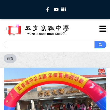
移
至
主
內
容
Search
Search
首頁
導
航
連
結