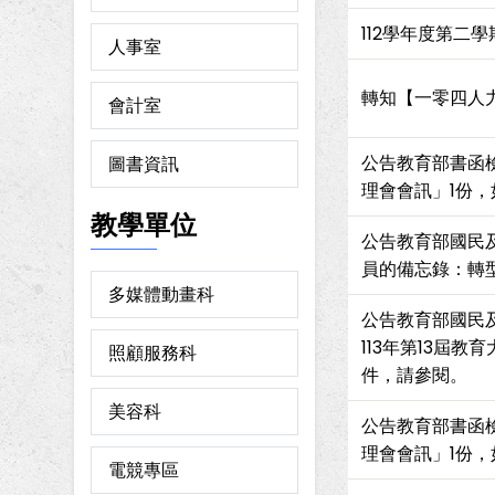
112學年度第二
人事室
轉知【一零四人力
會計室
公告教育部書函檢
圖書資訊
理會會訊」1份
教學單位
公告教育部國民
員的備忘錄：轉
多媒體動畫科
公告教育部國民
113年第13屆
照顧服務科
件，請參閱。
美容科
公告教育部書函檢
理會會訊」1份
電競專區