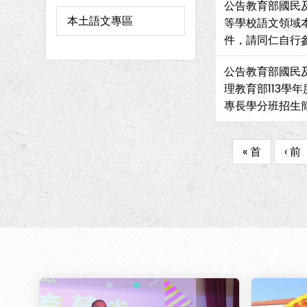
公告教育部國民及
本土語文專區
等學校語文領域
件，請同仁自行
公告教育部國民
理教育部113學
專長學分班招生
First
« 首
Prev
‹ 前
Pagination
page
pag