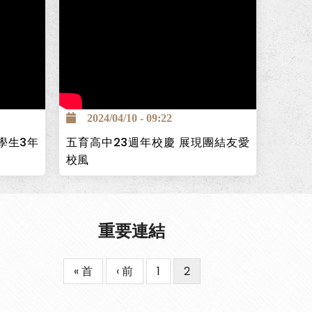
創立的照
學，並保
慈濟醫院
畫，提供
2024/04/10 - 09:22
，且畢業後
學生3年
五育高中23週年校慶 展現團結友愛
校風
重要連結
First
« 首
Previous
‹ 前
Page
1
目
2
Pagination
page
page
前
頁