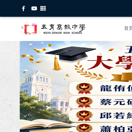
移
至
主
Mai
內
首
nav
容