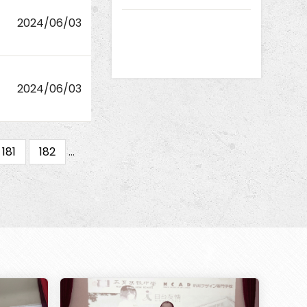
2024/06/03
2024/06/03
Page
181
Page
182
…