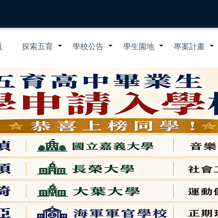
n
頁
探索五育
學校公告
學生園地
專案計畫
+
+
+
igation