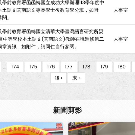
學前教育署函函轉國立成功大學辦理113學年度中
本土語文閩南語文專長學士後教育學分班，如附
人事室
參閱。
及學前教育署函轉國立清華大學臺灣語言研究所親
年度中等學校本土語文(閩南語文)教師在職進修第二
人事室
簡章資訊，如附件，請同仁自行參閱。
ious
…
Page
174
Page
175
Page
176
Page
177
目
178
Page
179
Page
180
e
前
下
後 ›
Last
末 »
頁
一
page
面
頁
新聞剪影