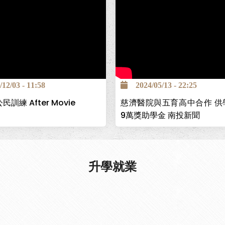
南投巿五育高中為全國第一個
顧服務科，為讓學生能安心求
障畢業後有穩定工作，與台中
簽署「攜手高昇獎助學金」計
2/03 - 11:58
2024/05/13 - 22:25
學生高中在校期間3年9萬元
民訓練 After Movie
慈濟醫院與五育高中合作 供
可至台中慈濟醫院工作。
9萬獎助學金 南投新聞
升學就業