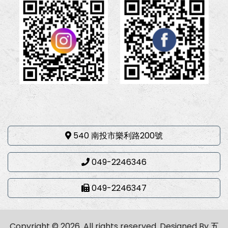
540 南投市樂利路200號
049-2246346
049-2246347
Copyright © 2026. All rights reserved.
Designed By
五