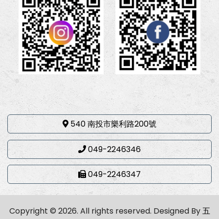
540 南投市樂利路200號
049-2246346
049-2246347
Copyright © 2026. All rights reserved.
Designed By
五