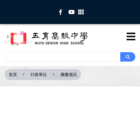
移
至
主
內
容
Search
Search
首頁
行政單位
圖書資訊
導
航
連
結