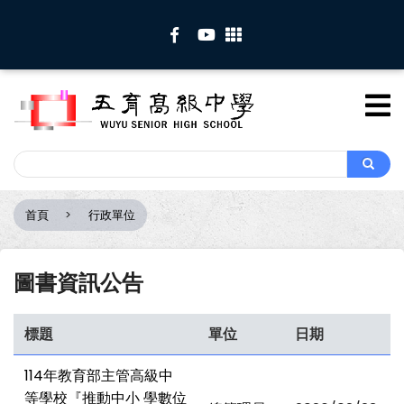
移
至
主
內
容
Search
Search
首頁
行政單位
導
航
連
圖書資訊公告
結
標題
單位
日期
114年教育部主管高級中
等學校『推動中小 學數位