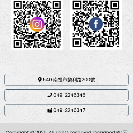
540 南投市樂利路200號
049-2246346
049-2246347
Copyright © 2026. All rights reserved.
Designed By
五