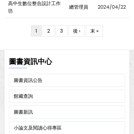
高中生數位整合設計工作
總管理員
2024/04/22
坊
目
1
Page
2
Page
3
下
後 ›
Last
末 »
Pagination
前
一
page
頁
頁
面
圖書資訊中心
圖書資訊公告
館藏查詢
圖書新訊
小論文及閱讀心得專區