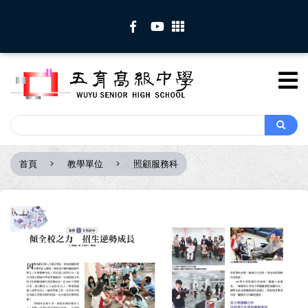
移
至
主
內
容
Search
Search
首頁
教學單位
照顧服務科
導
航
連
結