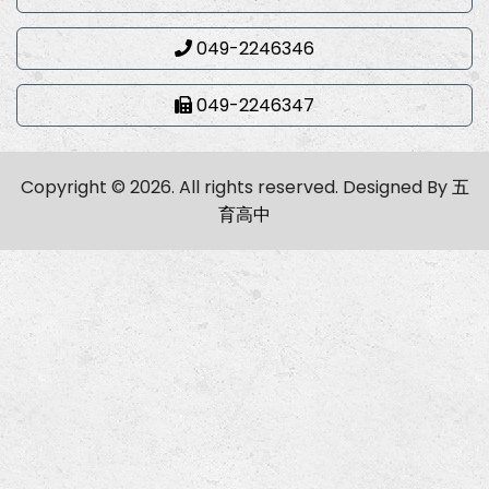
049-2246346
049-2246347
Copyright © 2026. All rights reserved.
Designed By
五
育高中