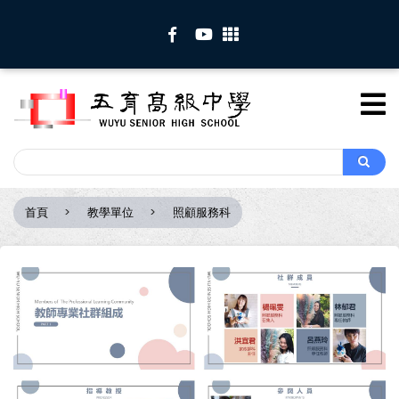
移
至
主
內
容
Search
Search
首頁
教學單位
照顧服務科
導
航
連
結