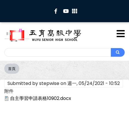
移
至
主
內
容
Search
Search
首頁
導
航
Submitted by
stepwise
on
週一, 05/24/2021 - 10:52
連
結
附件
自主學習申請表格10902.docx