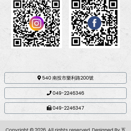
540 南投市樂利路200號
049-2246346
049-2246347
Copyright © 2026. All rights reserved.
Designed By
五