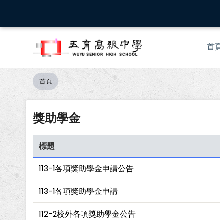
移
至
主
Mai
內
首
nav
容
首頁
導
航
連
獎助學金
結
標題
113-1各項獎助學金申請公告
113-1各項獎助學金申請
112-2校外各項獎助學金公告