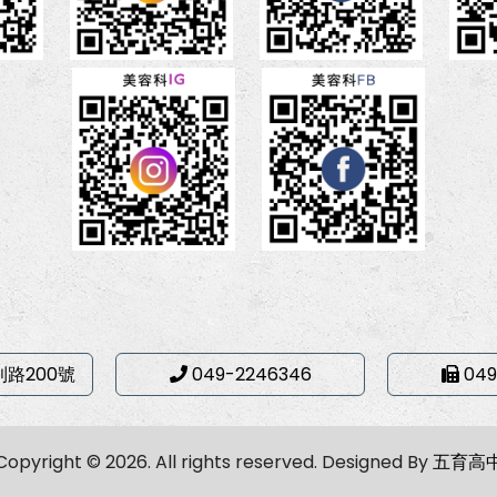
利路200號
049-2246346
049
Copyright © 2026. All rights reserved.
Designed By
五育高