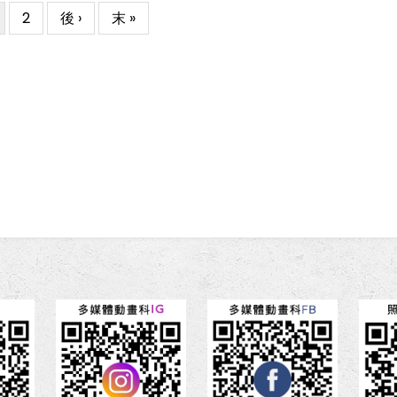
目
Page
2
下
後 ›
Last
末 »
前
一
page
頁
頁
面