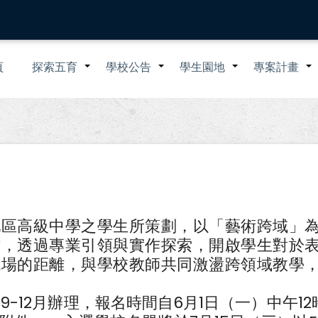
n
頁
探索五育
學校公告
學生園地
專案計畫
+
+
+
igation
地區高級中學之學生所策劃，以「藝術跨域」
作，透過專業引領與實作探索，開啟學生對於
現場的距離，與學校教師共同激盪跨領域教學
9-12月辦理，報名時間自6月1日（一）中午12