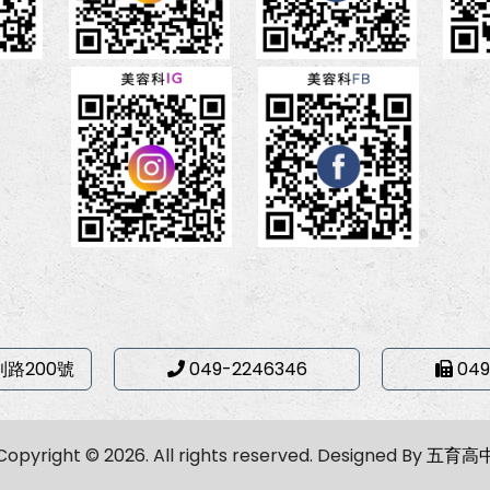
利路200號
049-2246346
049
Copyright © 2026. All rights reserved.
Designed By
五育高