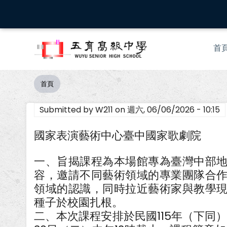
移
至
主
Mai
內
首
nav
容
首頁
導
航
Submitted by
W211
on
週六, 06/06/2026 - 10:15
連
結
國家表演藝術中心臺中國家歌劇院
一、旨揭課程為本場館專為臺灣中部
容，邀請不同藝術領域的專業團隊合
領域的認識，同時拉近藝術家與教學
種子於校園扎根。
二、本次課程安排於民國115年（下同）