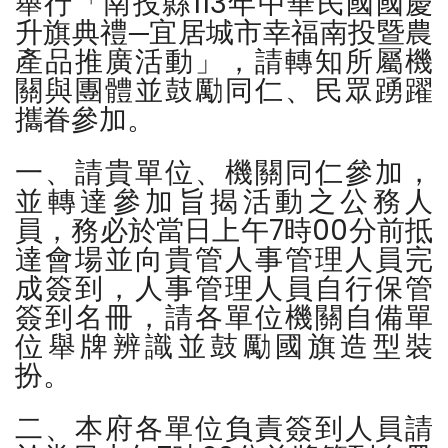
舉行「南投縣113年中華民國國慶
升旗典禮─宜居城市幸福南投暨農
產品推廣活動」，請轉知所屬機
關與團體並鼓勵同仁、民眾踴躍
攜眷參加。
一、請貴單位、機關同仁參加，
並轉達參加旨揭活動之公務人
員，務必於當日上午7時00分前抵
達會場並向貴管人事管理人員完
成簽到，人事管理人員自行保管
簽到名冊，請各單位機關自備單
位舉牌辨識並鼓勵國旗造型裝
扮。
二、本府各單位負責簽到人員請