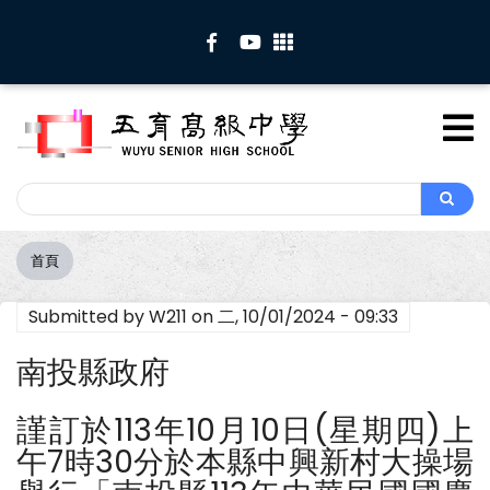
移
至
主
內
容
Search
Search
首頁
導
航
Submitted by
W211
on
二, 10/01/2024 - 09:33
連
結
南投縣政府
謹訂於113年10月10日(星期四)上
午7時30分於本縣中興新村大操場