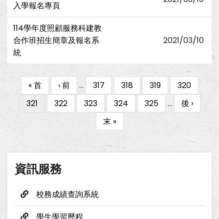
入學報名專頁
114學年度照顧服務科建教
合作班招生簡章及報名系
2021/03/10
統
First
« 首
Previous
‹ 前
…
Page
317
Page
318
Page
319
Page
320
Pagination
page
page
目
321
Page
322
Page
323
Page
324
Page
325
…
下
後 ›
前
一
Last
末 »
頁
頁
page
面
資訊服務
校務成績查詢系統
學生學習歷程