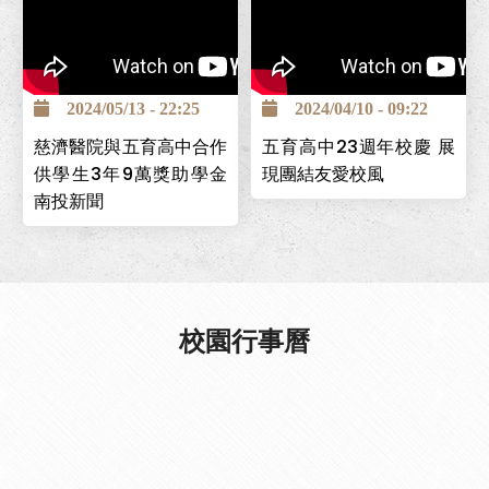
南投巿五育高中為全國第一
個創立的照顧服務科，為讓
2024/05/13 - 22:25
2024/04/10 - 09:22
學生能安心求學，並保障畢
慈濟醫院與五育高中合作
五育高中23週年校慶 展
業後有穩定工作，與台中慈
供學生3年9萬獎助學金
現團結友愛校風
濟醫院簽署「攜手高昇獎助
南投新聞
學金」計畫，提供學生高中
在校期間3年9萬元，且畢業
後可至台中慈濟醫院工作。
校園行事曆