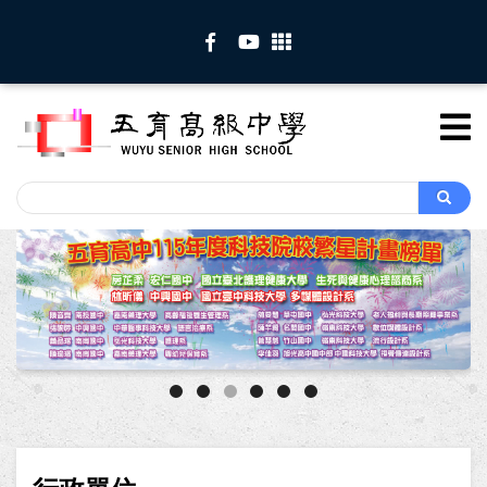
移
至
主
內
容
Search
Search