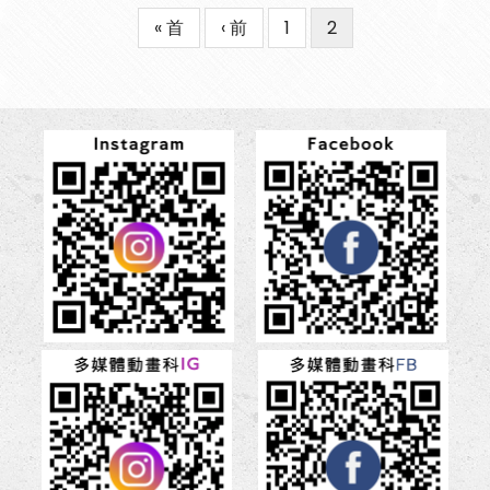
First
« 首
Previous
‹ 前
Page
1
目
2
Pagination
page
page
前
頁
面