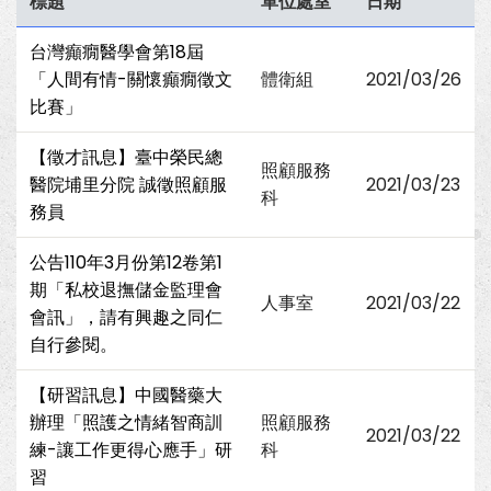
標題
單位處室
日期
台灣癲癇醫學會第18屆
「人間有情-關懷癲癇徵文
體衛組
2021/03/26
比賽」
【徵才訊息】臺中榮民總
照顧服務
醫院埔里分院 誠徵照顧服
2021/03/23
科
務員
公告110年3月份第12卷第1
期「私校退撫儲金監理會
人事室
2021/03/22
會訊」，請有興趣之同仁
自行參閱。
【研習訊息】中國醫藥大
辦理「照護之情緒智商訓
照顧服務
2021/03/22
練-讓工作更得心應手」研
科
習