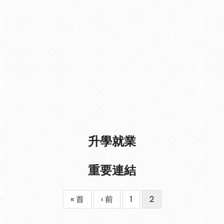
升學就業
重要連結
First
« 首
Previous
‹ 前
Page
1
目
2
Pagination
page
page
前