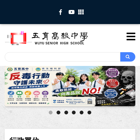
移
至
主
內
容
Search
Search