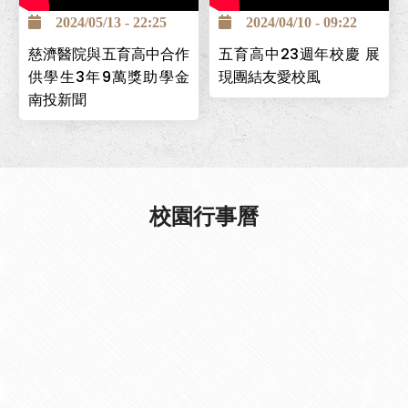
個創立的照顧服務科，為讓
2024/05/13 - 22:25
2024/04/10 - 09:22
學生能安心求學，並保障畢
慈濟醫院與五育高中合作
五育高中23週年校慶 展
業後有穩定工作，與台中慈
供學生3年9萬獎助學金
現團結友愛校風
濟醫院簽署「攜手高昇獎助
南投新聞
學金」計畫，提供學生高中
在校期間3年9萬元，且畢業
後可至台中慈濟醫院工作。
校園行事曆