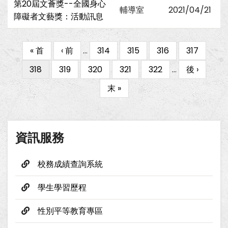
第20屆文薈獎--全國身心
輔導室
2021/04/21
障礙者文藝獎：活動訊息
First
« 首
Previous
‹ 前
…
Page
314
Page
315
Page
316
Page
317
Pagination
page
page
目
318
Page
319
Page
320
Page
321
Page
322
…
下
後 ›
前
一
Last
末 »
頁
頁
page
面
資訊服務
校務成績查詢系統
學生學習歷程
性別平等教育專區