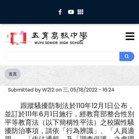
移
至
主
內
容
Search
Search
首頁
導
航
Submitted by
W212
on
三, 05/18/2022 - 16:24
連
結
跟蹤騷擾防制法於110年12月1日公布，
並訂於111年6月1日施行，經教育部整合性別
平等教育法（以下簡稱性平法）之校園性騷
擾防治事項，請依「行為辨識」、「人員適