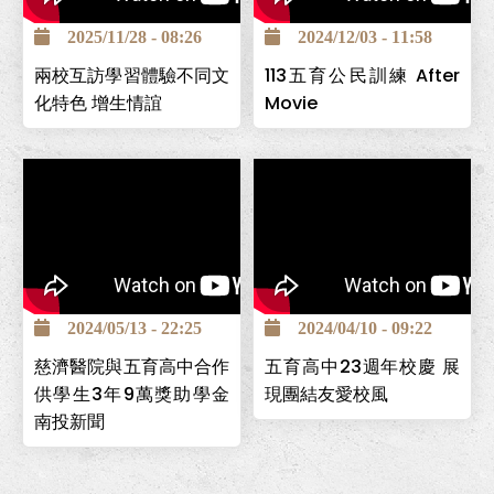
2025/11/28 - 08:26
2024/12/03 - 11:58
兩校互訪學習體驗不同文
113五育公民訓練 After
化特色 增生情誼
Movie
南投巿五育高中為全國第一
個創立的照顧服務科，為讓
2024/05/13 - 22:25
2024/04/10 - 09:22
學生能安心求學，並保障畢
慈濟醫院與五育高中合作
五育高中23週年校慶 展
業後有穩定工作，與台中慈
供學生3年9萬獎助學金
現團結友愛校風
濟醫院簽署「攜手高昇獎助
南投新聞
學金」計畫，提供學生高中
在校期間3年9萬元，且畢業
後可至台中慈濟醫院工作。