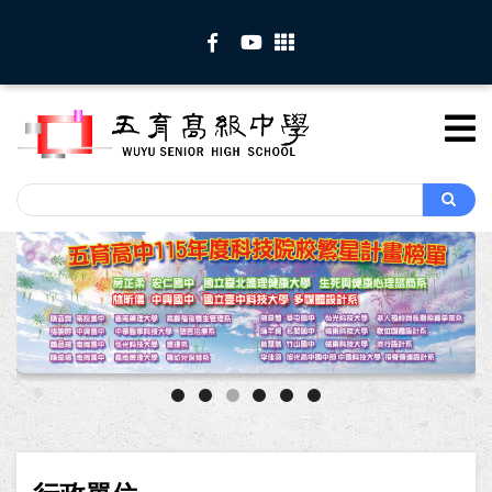
移
至
主
內
容
Search
Search