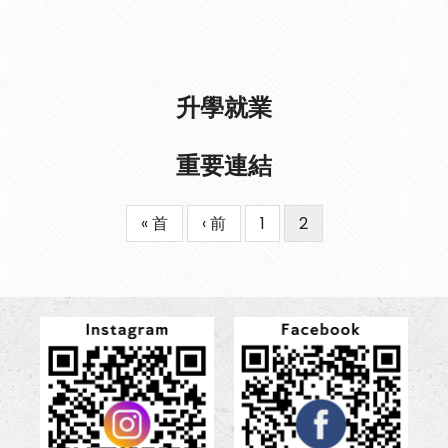
升學就業
重要連結
First
« 首
Previous
‹ 前
Page
1
目
2
Pagination
page
page
前
頁
面