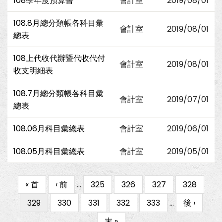
108學年度預算書
會計室
2019/08/01
108.8月總分類帳各科目彙
會計室
2019/08/01
總表
108上代收代辦暨代收代付
會計室
2019/08/01
收支明細表
108.7月總分類帳各科目彙
會計室
2019/07/01
總表
108.06月科目彙總表
會計室
2019/06/01
108.05月科目彙總表
會計室
2019/05/01
First
« 首
Previous
‹ 前
…
Page
325
Page
326
Page
327
Page
328
Pagination
page
page
目
329
Page
330
Page
331
Page
332
Page
333
…
下
後 ›
前
一
Last
末 »