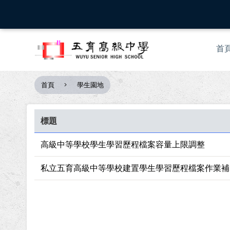
移
至
主
Mai
內
首
nav
容
首頁
學生園地
導
航
連
標題
結
高級中等學校學生學習歷程檔案容量上限調整
私立五育高級中等學校建置學生學習歷程檔案作業補