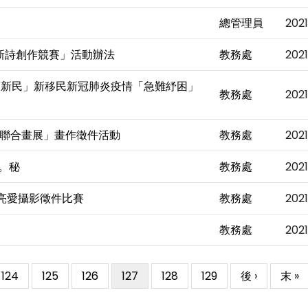
總管理員
202
「新詩創作競賽」活動辦法
教務處
202
滿新民」新移民新冠肺炎疫情「急難紓困」
教務處
202
障礙者聯合畫展」畫作徵件活動
教務處
202
。秘
教務處
202
照亮愛攝影徵件比賽
教務處
202
教務處
202
Page
124
Page
125
Page
126
目
127
Page
128
Page
129
下
後 ›
Last
末 »
前
一
pag