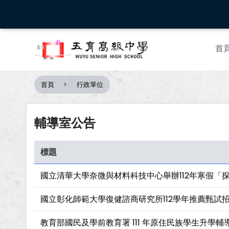
移
至
主
Mai
內
首
nav
容
首頁
行政單位
導
航
連
輔導室公告
結
標題
國立清華大學奈微與材料科技中心舉辦112年寒假「
國立彰化師範大學復健諮商研究所112學年推薦甄試
教育部國民及學前教育署 111 年原住民族學生升學輔