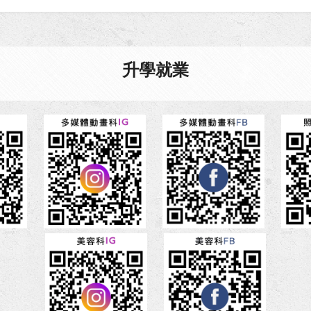
頁
頁
面
升學就業