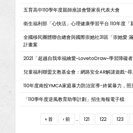
五育高中110學年度親師座談會暨家長代表大會
衛生福利部「心快活」心理健康學習平台 110年度
全國移民團體聯合總會與國際崇她社31區「崇她愛 
計畫案
2021「超越自我幸福繪愛~LovetoDraw~學習
兒童福利聯盟文教基金會：網路安全AR解謎遊戲-尋
110年度南投YMCA家庭暴力防治宣導-終紫暴力，
「110學年度逆風教育助學計劃」招生海報電子檔
First
« 首
Previous
‹ 前
…
Page
121
Page
122
Page
123
Pagination
page
page