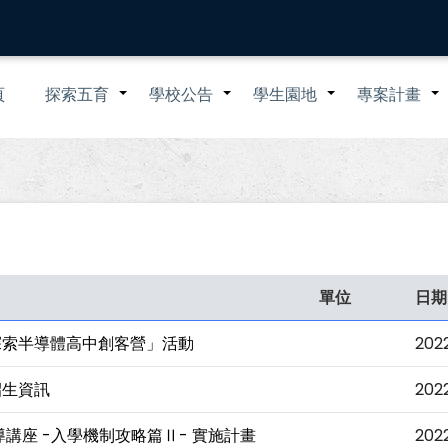
n
頁
探索五育
學校公告
學生園地
專案計畫
+
+
+
igation
單位
日期
探索半導體高中創客營」活動
202
招生資訊
202
導講座 -入學機制攻略篇Ⅱ- 實施計畫
202