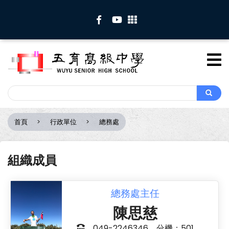
移
至
主
內
容
Search
Search
首頁
行政單位
總務處
導
航
連
組織成員
結
總務處主任
陳思慈
049-2246346 分機：501