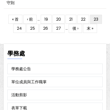
守則
First
« 首
Previous
‹ 前
…
Page
19
Page
20
Page
21
Page
22
目
23
Pagination
page
page
前
Page
24
Page
25
Page
26
Page
27
…
下
後 ›
Last
末 »
頁
一
page
面
頁
學務處
學務處公告
單位成員與工作職掌
活動剪影
表單下載