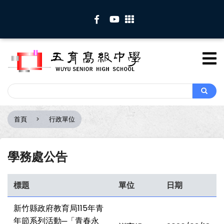
移
至
主
內
容
Search
Search
首頁
行政單位
導
航
連
學務處公告
結
標題
單位
日期
新竹縣政府教育局115年青
年節系列活動─「青春永