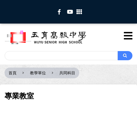
移
至
主
內
容
Search
Search
首頁
教學單位
共同科目
導
航
連
專業教室
結