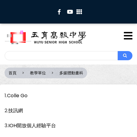
移
至
主
內
容
Search
Search
首頁
教學單位
多媒體動畫科
導
航
連
1.
Colle Go
結
2.
技訊網
3.
IOH開放個人經驗平台