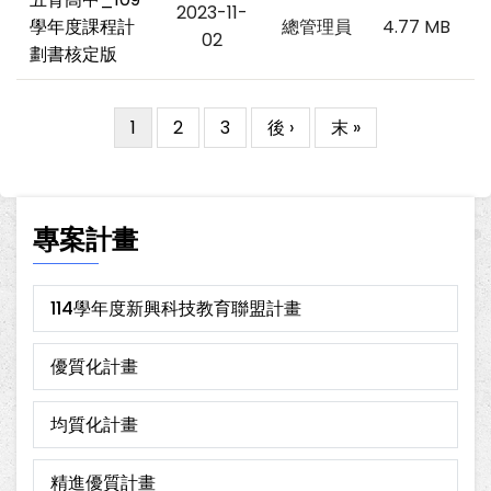
2023-11-
學年度課程計
總管理員
4.77 MB
02
劃書核定版
目
1
Page
2
Page
3
下
後 ›
Last
末 »
Pagination
前
一
page
頁
頁
面
專案計畫
114學年度新興科技教育聯盟計畫
優質化計畫
均質化計畫
精進優質計畫