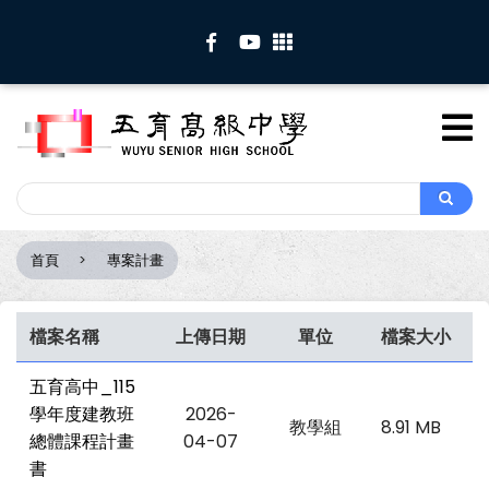
移
至
主
內
容
Search
Search
首頁
專案計畫
導
航
連
檔案名稱
上傳日期
單位
檔案大小
結
五育高中_115
學年度建教班
2026-
教學組
8.91 MB
總體課程計畫
04-07
書