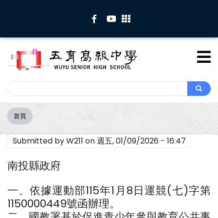
移
至
主
內
容
Search
Search
首頁
導
航
Submitted by
W211
on
週五, 01/09/2026 - 16:47
連
結
南投縣政府
一、依據運動部115年1月8日運競(七)字第
1150000449號函辦理。
二、國教署基於促進青少年參與教育公共事