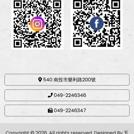
540 南投市樂利路200號
049-2246346
049-2246347
Copyright © 2026. All rights reserved.
Designed By
五