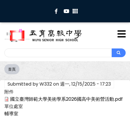
移
至
主
內
容
Search
Search
首頁
導
航
Submitted by
W332
on
週一, 12/15/2025 - 17:23
連
結
附件
國立臺灣師範大學美術學系2026國高中美術營活動.pdf
單位處室
輔導室