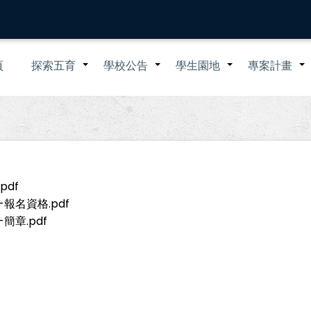
n
頁
探索五育
學校公告
學生園地
專案計畫
+
+
+
igation
df
報名資格.pdf
章.pdf