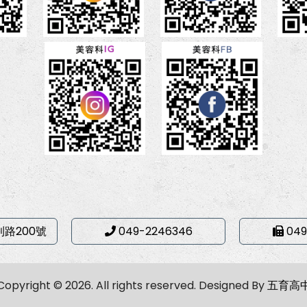
利路200號
049-2246346
049
Copyright © 2026. All rights reserved.
Designed By
五育高