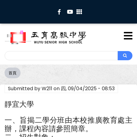
移
至
主
內
容
Search
Search
首頁
導
航
Submitted by
W211
on
四, 09/04/2025 - 08:53
連
結
靜宜大學
一、旨揭二學分班由本校推廣教育處主
辦，課程內容請參照簡章。