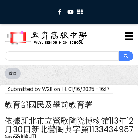
移
至
主
內
容
Search
Search
首頁
導
航
Submitted by
W211
on
四, 01/16/2025 - 16:17
連
結
教育部國民及學前教育署
依據新北市立鶯歌陶瓷博物館113年12
月30日新北鶯陶典字第1133434987