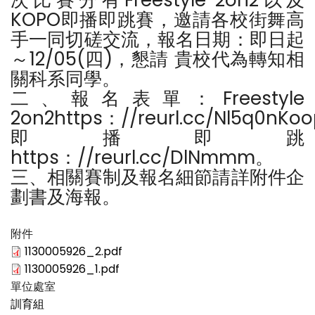
次比賽分有Freestyle 2on2以及
KOPO即播即跳賽，邀請各校街舞高
手一同切磋交流，報名日期：即日起
～12/05(四)，懇請 貴校代為轉知相
關科系同學。
二、報名表單：Freestyle
2on2https：//reurl.cc/Nl5q0nKo
即播即跳
https：//reurl.cc/DlNmmm。
三、相關賽制及報名細節請詳附件企
劃書及海報。
附件
1130005926_2.pdf
1130005926_1.pdf
單位處室
訓育組