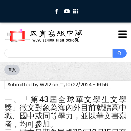
移
至
主
內
容
Search
Search
首頁
導
航
Submitted by
W212
on
二, 10/22/2024 - 16:56
連
結
一、「第43屆全球華文學生文學
獎」徵文對象為海內外目前就讀高中
職、國中或同等學力，並以華文書寫
者，均可參加。