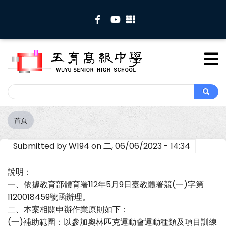
移
至
主
內
容
Search
Search
首頁
導
航
Submitted by
W194
on
二, 06/06/2023 - 14:34
連
結
說明：
一、依據教育部體育署112年5月9日臺教體署競(一)字第
1120018459號函辦理。
二、本案相關申辦作業原則如下：
(一)補助範圍：以參加奧林匹克運動會運動種類及項目訓練