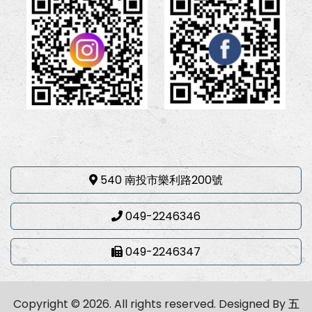
540 南投市樂利路200號
049-2246346
049-2246347
Copyright © 2026. All rights reserved.
Designed By
五