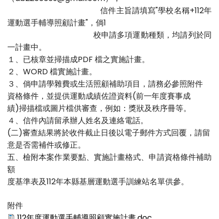
信件主旨請填寫"學校名稱+112年
運動選手輔導照顧計畫"，倘1
校申請多項運動種類，均請列於同
一計畫中。
１、已核章並掃描成PDF 檔之實施計畫。
２、WORD 檔實施計畫。
３、倘申請學雜費或生活照顧補助項目，請務必參照附件
資格條件，並提供運動成績佐證資料(前一年度賽事成
績)掃描檔或圖片檔供審查，例如：獎狀及秩序冊等。
４、信件內請留承辦人姓名及連絡電話。
(二)審查結果將於收件截止日後以電子郵件方式回覆，請留
意是否需補件或修正。
五、檢附本案作業要點、實施計畫格式、申請資格條件補助
額
度基準表及112年本縣基層運動選手訓練站名單供參。
附件
112年度運動選手輔導照顧實施計畫.doc