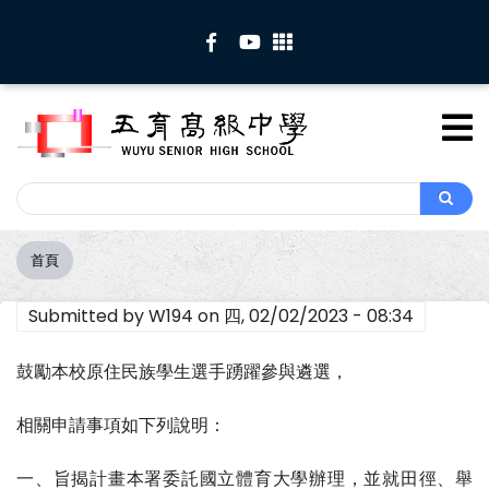
移
至
主
內
容
Search
Search
首頁
導
航
Submitted by
W194
on
四, 02/02/2023 - 08:34
連
結
鼓勵本校原住民族學生選手踴躍參與遴選，
相關申請事項如下列說明：
一、旨揭計畫本署委託國立體育大學辦理，並就田徑、舉