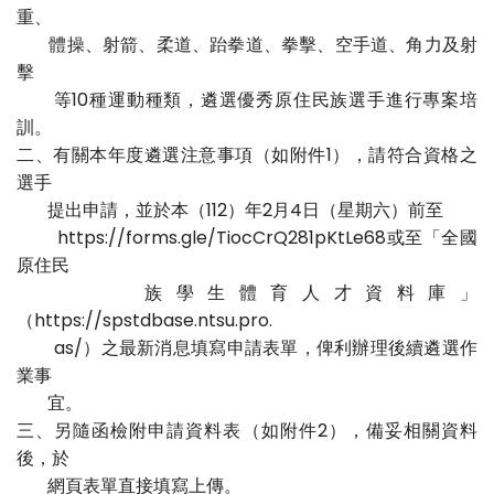
重、
體操、射箭、柔道、跆拳道、拳擊、空手道、角力及射
擊
等10種運動種類，遴選優秀原住民族選手進行專案培
訓。
二、有關本年度遴選注意事項（如附件1），請符合資格之
選手
提出申請，並於本（112）年2月4日（星期六）前至
https://forms.gle/TiocCrQ281pKtLe68或至「全國
原住民
族學生體育人才資料庫」
（https://spstdbase.ntsu.pro.
as/）之最新消息填寫申請表單，俾利辦理後續遴選作
業事
宜。
三、另隨函檢附申請資料表（如附件2），備妥相關資料
後，於
網頁表單直接填寫上傳。