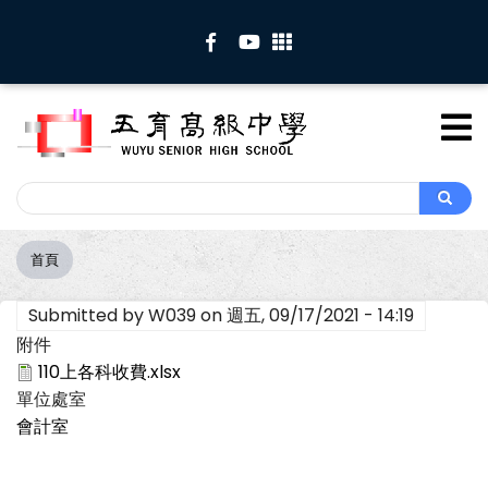
移
至
主
內
容
Search
Search
首頁
導
航
Submitted by
W039
on
週五, 09/17/2021 - 14:19
連
結
附件
110上各科收費.xlsx
單位處室
會計室