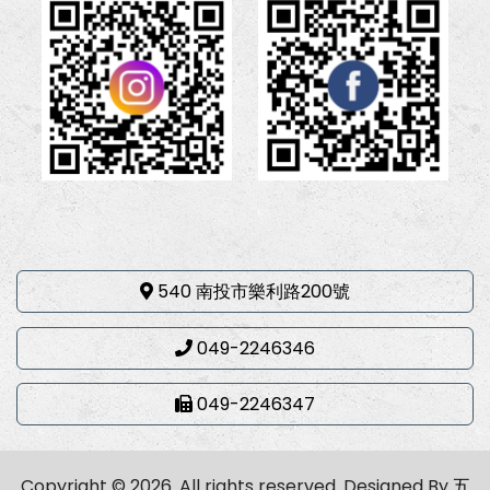
540 南投市樂利路200號
049-2246346
049-2246347
Copyright © 2026. All rights reserved.
Designed By
五