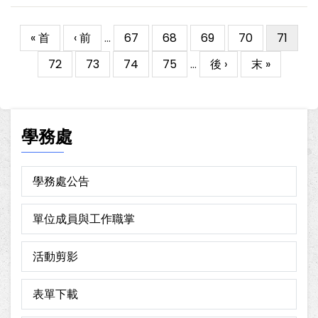
First
« 首
Previous
‹ 前
…
Page
67
Page
68
Page
69
Page
70
目
71
Pagination
page
page
前
Page
72
Page
73
Page
74
Page
75
…
下
後 ›
Last
末 »
頁
一
page
面
頁
學務處
學務處公告
單位成員與工作職掌
活動剪影
表單下載