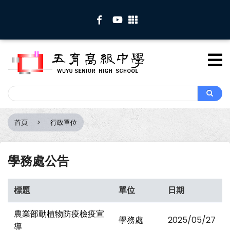
移
至
主
內
容
Search
Search
首頁
行政單位
導
航
連
學務處公告
結
標題
單位
日期
農業部動植物防疫檢疫宣
學務處
2025/05/27
導