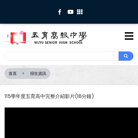
移
至
主
內
容
Search
Search
首頁
招生資訊
導
航
連
115學年度五育高中完整介紹影片(18分鐘)
結