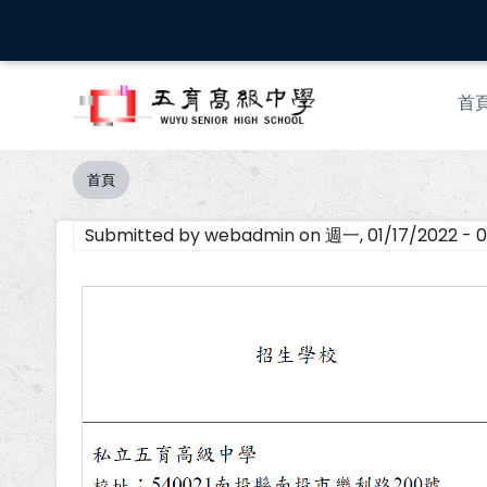
移
至
主
Mai
內
首
nav
容
首頁
導
航
Submitted by
webadmin
on
週一, 01/17/2022 - 0
連
結