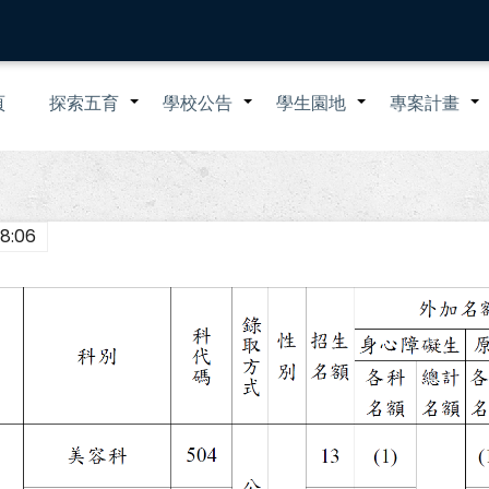
n
頁
探索五育
學校公告
學生園地
專案計畫
+
+
+
igation
8:06