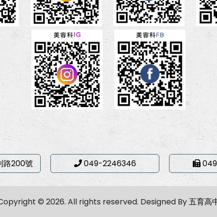
利路200號
049-2246346
049
Copyright © 2026. All rights reserved.
Designed By
五育高