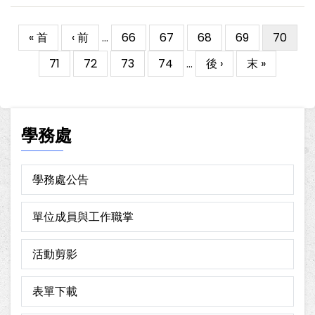
First
« 首
Previous
‹ 前
…
Page
66
Page
67
Page
68
Page
69
目
70
Pagination
page
page
前
Page
71
Page
72
Page
73
Page
74
…
下
後 ›
Last
末 »
頁
一
page
面
頁
學務處
學務處公告
單位成員與工作職掌
活動剪影
表單下載