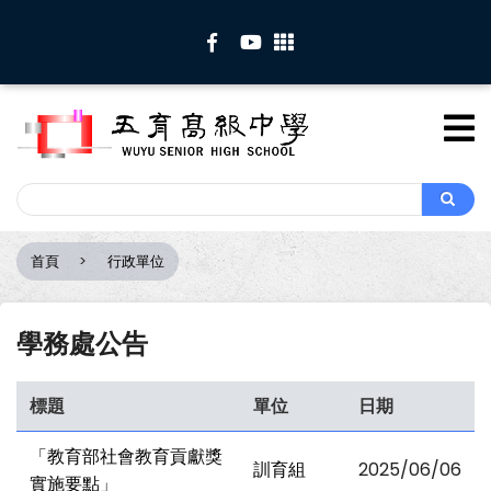
移
至
主
內
容
Search
Search
首頁
行政單位
導
航
連
學務處公告
結
標題
單位
日期
「教育部社會教育貢獻獎
訓育組
2025/06/06
實施要點」