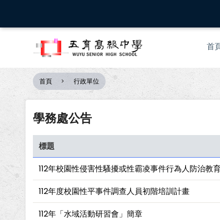
移
至
主
Mai
內
首
nav
容
首頁
行政單位
導
航
連
學務處公告
結
標題
112年校園性侵害性騷擾或性霸凌事件行為人防治教
112年度校園性平事件調查人員初階培訓計畫
112年「水域活動研習會」簡章