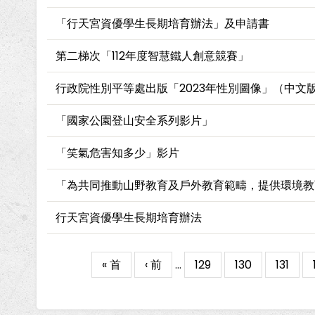
「行天宮資優學生長期培育辦法」及申請書
第二梯次「112年度智慧鐵人創意競賽」
行政院性別平等處出版「2023年性別圖像」（中文
「國家公園登山安全系列影片」
「笑氣危害知多少」影片
「為共同推動山野教育及戶外教育範疇，提供環境教
行天宮資優學生長期培育辦法
First
« 首
Previous
‹ 前
…
Page
129
Page
130
Page
131
Pagination
page
page