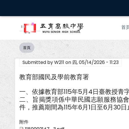
移
至
主
Mai
內
首
nav
容
首頁
導
航
Submitted by
W211
on
四, 05/14/2026 - 11:23
連
結
教育部國民及學前教育署
一、依據教育部115年5月4日臺教授青字第
二、旨揭獎項係中華民國志願服務協
件，推薦期間為115年6月1日至6月3
附件