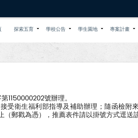
n
頁
探索五育
學校公告
學生園地
專案計畫
+
+
+
igation
1150000202號辦理。
會接受衛生福利部指導及補助辦理；隨函檢附
0日止（郵戳為憑），推薦表件請以掛號方式逕送