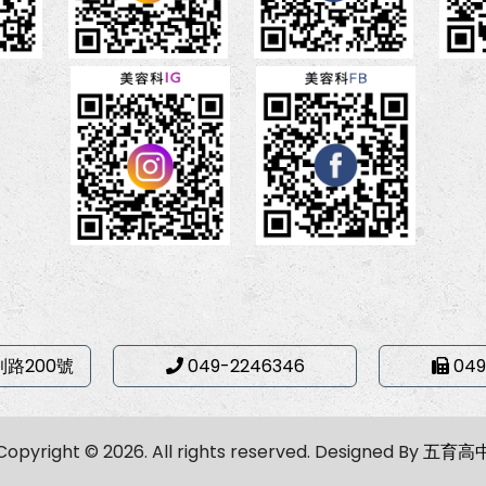
利路200號
049-2246346
049
Copyright © 2026. All rights reserved.
Designed By
五育高