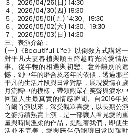
３、2026/04/26(日) 14:30
４、2026/04/30(四) 19:30
５、2026/05/01(五) 14:30、19:30
６、2026/05/02(六) 14:30、19:30
７、2026/05/03(日) 14:30
三、表演介紹：
(一)《Beautiful Life》以倒敘方式講述一
對平凡夫妻春植與順玉跨越時光的愛情故
事。從年輕的相遇與初戀、意外離別的遺
憾，到中年的磨合及老年的依偎，透過那些
平凡的生活片段與日常對話，展現愛情在歲
月流轉中的模樣，帶領觀眾在笑聲與淚水中
回望人生最真實的情感瞬間。自2016年於
首爾首演以來，深受觀眾喜愛，以長期公演
之姿持續熱賣上演，是一部讓人看見愛的重
量與時間溫柔的作品，提醒著我們，即使生
活並不完美，愛與陪伴仍能讓日常閃耀動