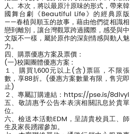
人。本次，將以最原汁原味的形式，帶來韓
國舞台劇《Beautiful Life》的經典原版
——春植與順玉的故事，藉由他們從相識相
戀到離別，讓台灣觀眾跨過國際，感受與中
文版不一樣，屬於原作的深刻情感與動人魅
力。
四、購票優惠方案及票價：
(一)校園團體優惠方案 :
１、購買1,600元以上(含)票區，不限張
數，享88折。(優惠方案數量有限，售完即
止)
２、專屬訂購連結：https://pse.is/8dlvyl
五、敬請惠予公告本表演相關訊息於貴單
位。
六、檢送本活動EDM，呈請貴校員工、師
生及家長踴躍參加。