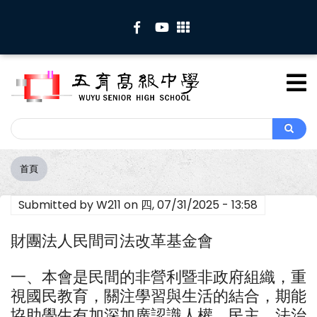
移
至
主
內
容
Search
Search
首頁
導
航
Submitted by
W211
on
四, 07/31/2025 - 13:58
連
結
財團法人民間司法改革基金會
一、本會是民間的非營利暨非政府組織，重
視國民教育，關注學習與生活的結合，期能
協助學生有加深加廣認識人權、民主、法治